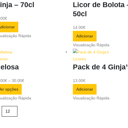
inja – 70cl
Licor de Bolota 
50cl
.00
€
dicionar
14.00
€
sualização Rápida
Adicionar
Visualização Rápida
cores
Licores
elosa
Pack de 4 Ginja
.00
€
–
30.00
€
13.00
€
er opções
Adicionar
sualização Rápida
Visualização Rápida
: