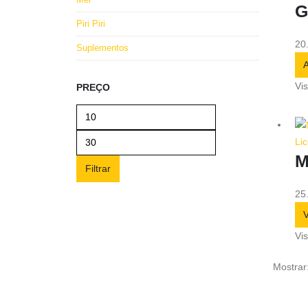
G
Piri Piri
20
Suplementos
A
Vi
PREÇO
Li
M
Filtrar
25
V
Vi
Mostrar