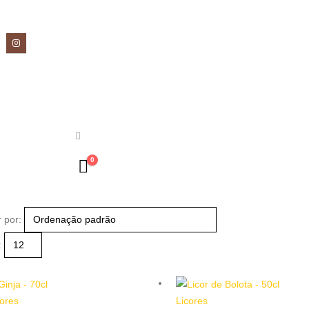
0
 por:
:
cores
Licores