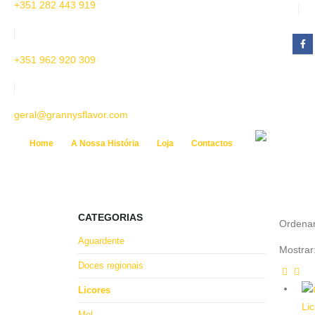
+351 282 443 919
+351 962 920 309
geral@grannysflavor.com
Home
A Nossa História
Loja
Contactos
CATEGORIAS
Ordenar
Aguardente
Mostrar
Doces regionais
Licores
Li
Mel