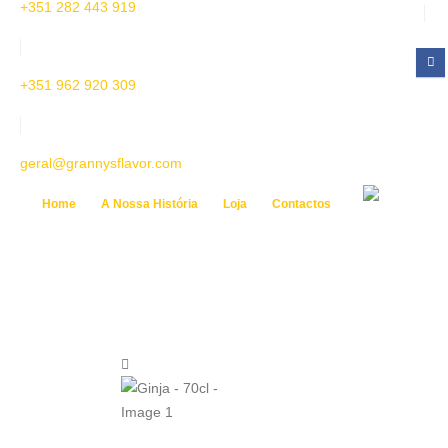
+351 282 443 919
+351 962 920 309
geral@grannysflavor.com
Home
A Nossa História
Loja
Contactos