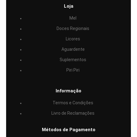
Loja
Mel
Doces Regionais
Licores
Aguardente
Suplementos
Piri Piri
Informação
Termos e Condições
Livro de Reclamações
Métodos de Pagamento