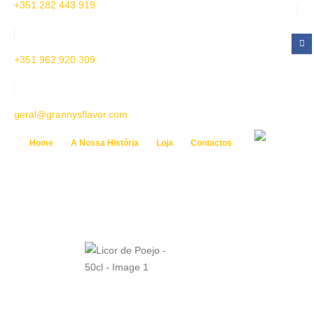
+351 282 443 919
+351 962 920 309
geral@grannysflavor.com
Home
A Nossa História
Loja
Contactos